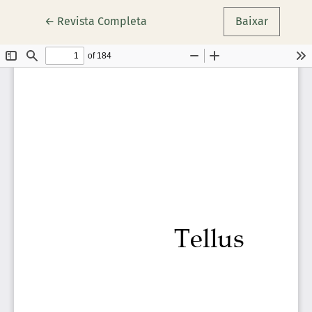
Voltar aos Detalhes do Artigo
←
Revista Completa
Baixar