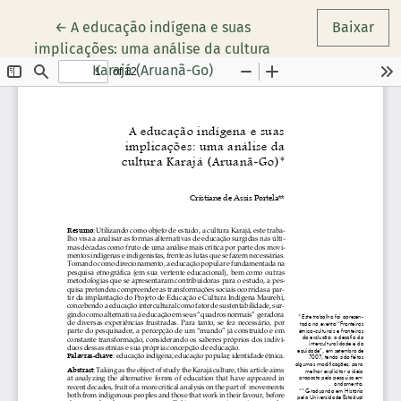
Voltar aos Detalhes do Artigo
←
A educação indígena e suas
Baixar
implicações: uma análise da cultura
Karajá (Aruanã-Go)