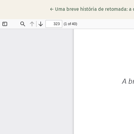
Voltar aos Detalhes do Artigo
←
Uma breve história de retomada: a c