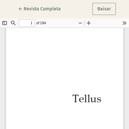
Voltar aos Detalhes do Artigo
←
Revista Completa
Baixar