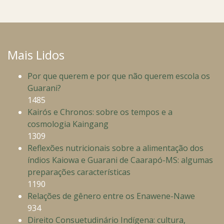
Mais Lidos
Por que querem e por que não querem escola os
Guarani?
1485
Kairós e Chronos: sobre os tempos e a
cosmologia Kaingang
1309
Reflexões nutricionais sobre a alimentação dos
índios Kaiowa e Guarani de Caarapó-MS: algumas
preparações características
1190
Relações de gênero entre os Enawene-Nawe
934
Direito Consuetudinário Indígena: cultura,