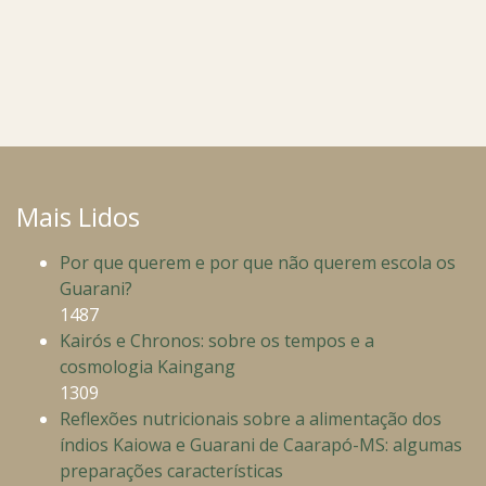
Mais Lidos
Por que querem e por que não querem escola os
Guarani?
1487
Kairós e Chronos: sobre os tempos e a
cosmologia Kaingang
1309
Reflexões nutricionais sobre a alimentação dos
índios Kaiowa e Guarani de Caarapó-MS: algumas
preparações características