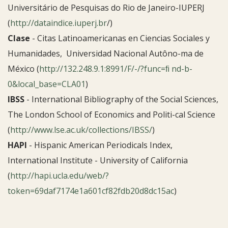
Universitário de Pesquisas do Rio de Janeiro-IUPERJ
(
http://dataindice.iuperj.br
/)
Clase
- Citas Latinoamericanas en Ciencias Sociales y
Humanidades, Universidad Nacional Autôno-ma de
México (
http://132.248.9.1:8991/F/-/?func=ﬁ nd-b-
0&local_base=CLA01
)
IBSS
-
International Bibliography of the Social Sciences,
The London School of Economics and Politi-cal Science
(
http://www.lse.ac.uk/collections/IBSS/
)
HAPI
- Hispanic American Periodicals Index,
International Institute - University of California
(
http://hapi.ucla.edu/web/?
token=69daf7174e1a601cf82fdb20d8dc15ac
)