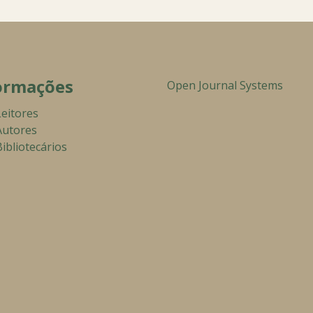
ormações
Open Journal Systems
Leitores
Autores
ibliotecários