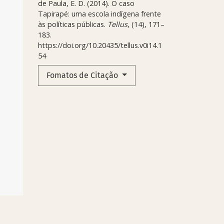
de Paula, E. D. (2014). O caso
Tapirapé: uma escola indígena frente
às políticas públicas.
Tellus
, (14), 171–
183.
https://doi.org/10.20435/tellus.v0i14.1
54
Fomatos de Citação