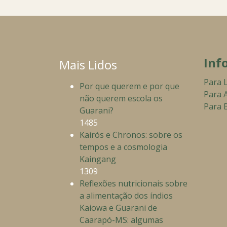
Inf
Mais Lidos
Para 
Por que querem e por que
Para 
não querem escola os
Para B
Guarani?
1485
Kairós e Chronos: sobre os
tempos e a cosmologia
Kaingang
1309
Reflexões nutricionais sobre
a alimentação dos índios
Kaiowa e Guarani de
Caarapó-MS: algumas