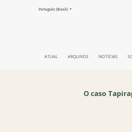
Mudar o idioma. O atual é:
Português (Brasil)
O caso Tapirapé: uma escola indígena frente 
ATUAL
ARQUIVOS
NOTÍCIAS
S
O caso Tapira