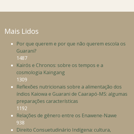
Mais Lidos
Por que querem e por que não querem escola os
Guarani?
1487
Kairós e Chronos: sobre os tempos e a
cosmologia Kaingang
1309
Reflexões nutricionais sobre a alimentação dos
índios Kaiowa e Guarani de Caarapó-MS: algumas
preparações características
1192
Relações de gênero entre os Enawene-Nawe
938
Direito Consuetudinário Indígena: cultura,