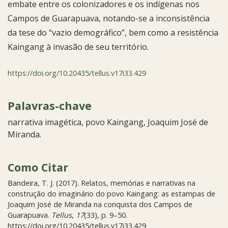
embate entre os colonizadores e os indígenas nos
Campos de Guarapuava, notando-se a inconsistência
da tese do “vazio demográfico”, bem como a resistência
Kaingang à invasão de seu território.
https://doi.org/10.20435/tellus.v17i33.429
Palavras-chave
narrativa imagética
povo Kaingang
Joaquim José de
Miranda.
Como Citar
Bandeira, T. J. (2017). Relatos, memórias e narrativas na
construção do imaginário do povo Kaingang: as estampas de
Joaquim José de Miranda na conquista dos Campos de
Guarapuava.
Tellus
,
17
(33), p. 9–50.
https://doi.org/10.20435/tellus.v17i33.429