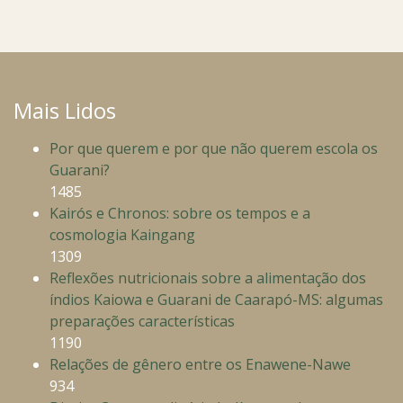
Mais Lidos
Por que querem e por que não querem escola os
Guarani?
1485
Kairós e Chronos: sobre os tempos e a
cosmologia Kaingang
1309
Reflexões nutricionais sobre a alimentação dos
índios Kaiowa e Guarani de Caarapó-MS: algumas
preparações características
1190
Relações de gênero entre os Enawene-Nawe
934