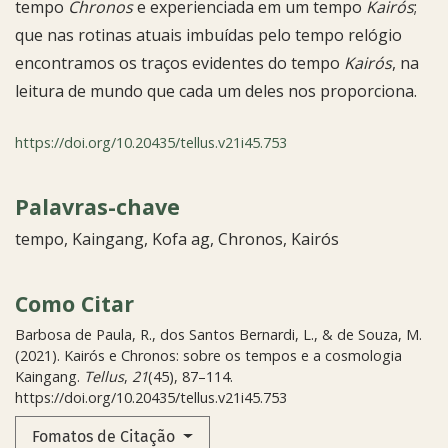
tempo
Chronos
e experienciada em um tempo
Kairós
;
que nas rotinas atuais imbuídas pelo tempo relógio
encontramos os traços evidentes do tempo
Kairós
, na
leitura de mundo que cada um deles nos proporciona.
https://doi.org/10.20435/tellus.v21i45.753
Palavras-chave
tempo
Kaingang
Kofa ag
Chronos
Kairós
Como Citar
Barbosa de Paula, R., dos Santos Bernardi, L., & de Souza, M.
(2021). Kairós e Chronos: sobre os tempos e a cosmologia
Kaingang.
Tellus
,
21
(45), 87–114.
https://doi.org/10.20435/tellus.v21i45.753
Fomatos de Citação