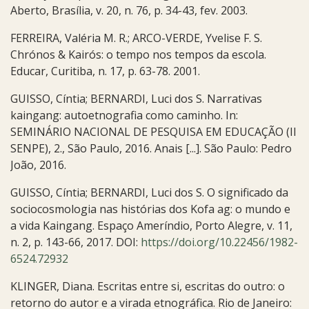
Aberto, Brasília, v. 20, n. 76, p. 34-43, fev. 2003.
FERREIRA, Valéria M. R.; ARCO-VERDE, Yvelise F. S.
Chrónos & Kairós: o tempo nos tempos da escola.
Educar, Curitiba, n. 17, p. 63-78. 2001.
GUISSO, Cíntia; BERNARDI, Luci dos S. Narrativas
kaingang: autoetnografia como caminho. In:
SEMINÁRIO NACIONAL DE PESQUISA EM EDUCAÇÃO (II
SENPE), 2., São Paulo, 2016. Anais [...]. São Paulo: Pedro
João, 2016.
GUISSO, Cíntia; BERNARDI, Luci dos S. O significado da
sociocosmologia nas histórias dos Kofa ag: o mundo e
a vida Kaingang. Espaço Ameríndio, Porto Alegre, v. 11,
n. 2, p. 143-66, 2017. DOI:
https://doi.org/10.22456/1982-
6524.72932
KLINGER, Diana. Escritas entre si, escritas do outro: o
retorno do autor e a virada etnográfica. Rio de Janeiro: