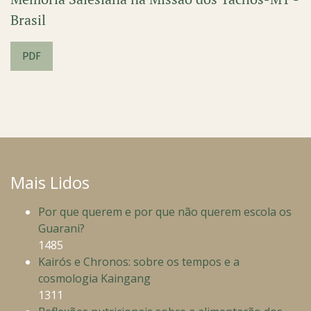
Brasil
PDF
Mais Lidos
Por que querem e por que não querem escola os
Guarani?
1485
Kairós e Chronos: sobre os tempos e a
cosmologia Kaingang
1311