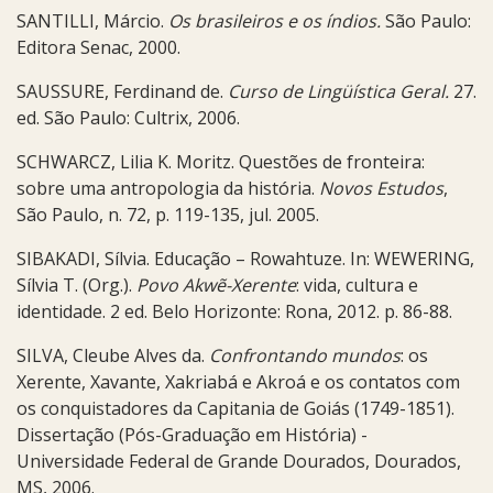
SANTILLI, Márcio.
Os brasileiros e os índios.
São Paulo:
Editora Senac, 2000.
SAUSSURE, Ferdinand de.
Curso de Lingüística Geral.
27.
ed.
São Paulo: Cultrix, 2006.
SCHWARCZ, Lilia K. Moritz. Questões de fronteira:
sobre uma antropologia da história.
Novos Estudos
,
São Paulo, n. 72, p. 119-135, jul. 2005.
SIBAKADI, Sílvia. Educação – Rowahtuze. In: WEWERING,
Sílvia T. (Org.).
Povo Akwẽ-Xerente
: vida, cultura e
identidade. 2 ed. Belo Horizonte: Rona, 2012. p. 86-88.
SILVA, Cleube Alves da.
Confrontando mundos
: os
Xerente, Xavante, Xakriabá e Akroá e os contatos com
os conquistadores da Capitania de Goiás (1749-1851).
Dissertação (Pós-Graduação em História) -
Universidade Federal de Grande Dourados, Dourados,
MS, 2006.