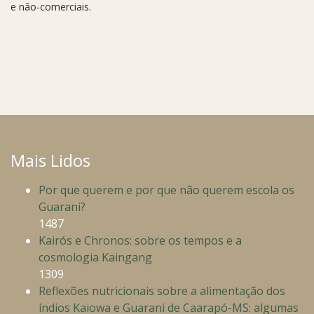
e não-comerciais.
Mais Lidos
Por que querem e por que não querem escola os
Guarani?
1487
Kairós e Chronos: sobre os tempos e a
cosmologia Kaingang
1309
Reflexões nutricionais sobre a alimentação dos
índios Kaiowa e Guarani de Caarapó-MS: algumas