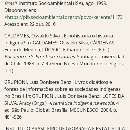
Brasil
.
Instituto Socioambiental (ISA), ago. 1999.
Disponível em:
<
https://pib.socioambiental.org/pt/povo/xerente/1173
>.
Acesso em: 22 out. 2016.
GALDAMES, Osvaldo Silva. ¿Etnohistoria o historia
indigena? In: GALDAMES, Osvaldo Silva; CÁRDENAS,
Eduardo Medina; LÚGARO, Eduardo Téllez. (Edit.).
Encuentro de Etnohistoriadores
. Santiago: Universidad
de Chile, 1988. p. 7-9. (Série Nuevo Mundo: Cisco Siglos,
n. 1).
GRUPIONI, Luís Donisete Benzi. Livros didáticos e
fontes de informações sobre as sociedades indígenas
no Brasil. In: GRUPIONI, Luís Donisete Benzi; LOPES DA
SILVA, Aracy (Orgs.).
A temática indígena na escola.
4.
ed. São Paulo: Global; Brasília: MECUNESCO, 2004. p.
481-526.
INSTITUTO BRASILEIRO DE GEOBRAFIA E ESTATÍSTICA