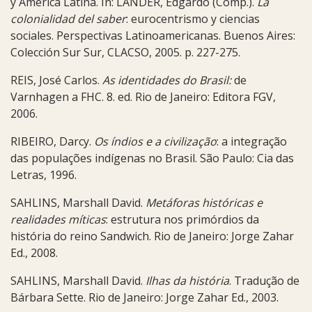
y América Latina. In: LANDER, Edgardo (Comp.).
La
colonialidad del saber
: eurocentrismo y ciencias
sociales. Perspectivas Latinoamericanas. Buenos Aires:
Colección Sur Sur, CLACSO, 2005. p. 227-275.
REIS, José Carlos.
As identidades do Brasil:
de
Varnhagen a FHC. 8. ed. Rio de Janeiro: Editora FGV,
2006.
RIBEIRO, Darcy.
Os índios e a civilização
: a integração
das populações indígenas no Brasil. São Paulo: Cia das
Letras, 1996.
SAHLINS, Marshall David.
Metáforas históricas e
realidades míticas
: estrutura nos primórdios da
história do reino Sandwich. Rio de Janeiro: Jorge Zahar
Ed., 2008.
SAHLINS, Marshall David.
Ilhas da história
. Tradução de
Bárbara Sette. Rio de Janeiro: Jorge Zahar Ed., 2003.