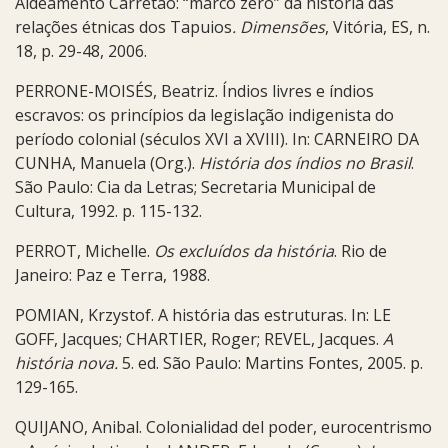
Aldeamento Carretão: “marco zero” da história das
relações étnicas dos Tapuios
.
Dimensões
, Vitória, ES, n.
18, p. 29-48, 2006.
PERRONE-MOISÉS, Beatriz. Índios livres e índios
escravos: os princípios da legislação indigenista do
período colonial (séculos XVI a XVIII). In: CARNEIRO DA
CUNHA, Manuela (Org.).
História dos índios no Brasil
.
São Paulo: Cia da Letras; Secretaria Municipal de
Cultura, 1992. p. 115-132.
PERROT, Michelle.
Os excluídos da história
. Rio de
Janeiro: Paz e Terra, 1988.
POMIAN, Krzystof. A história das estruturas. In: LE
GOFF, Jacques; CHARTIER, Roger; REVEL, Jacques.
A
história nova.
5. ed. São Paulo: Martins Fontes, 2005. p.
129-165.
QUIJANO, Anibal. Colonialidad del poder, eurocentrismo