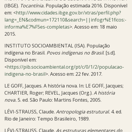
(IBGE).
Tocantínia.
População estimada 2016. Disponível
em: <
http://www.cidades.ibge.gov.br/xtras/perfil.php?
lang=_EN&codmun=172110&search=||infogr%E1ficos:-
informa%E7%F5es-completas
>. Acesso em: 18 maio
2015.
INSTITUTO SOCIOAMBIENTAL (ISA). População
indígena no Brasil.
Povos indígenas no Brasil
. [s.d].
Disponível em:
<
https://pib.socioambiental.org/pt/c/0/1/2/populacao-
indigena-no-brasil
>. Acesso em: 22 fev. 2017.
LE GOFF, Jacques. A história nova. In: LE GOFF, Jacques;
CHARTIER, Roger; REVEL, Jacques (Org.).
A história
nova.
5. ed. São Paulo: Martins Fontes, 2005.
LÉVI-STRAUSS, Claude.
Antropologia estrutural.
4. ed.
Rio de Janeiro: Tempo Brasileiro, 1989.
LÉVI-STRAUSS, Claude.
As estruturas elementares do