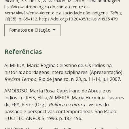
Bicalho, P. S. dos S., & Machado, M. (2018). Uma abordagem
histórico-antropológica do contato entre os
<em>Akwẽ</em>-Xerente e a sociedade não indígena.
Tellus
,
18
(35), p. 85–112. https://doi.org/10.20435/tellus.v18i35.479
Fomatos de Citação
Referências
ALMEIDA, Maria Regina Celestino de. Os índios na
história: abordagens interdisciplinares. (Apresentação)
.
Revista Tempo
, Rio de Janeiro, n. 23, p. 11-14, jul. 2007.
AMOROSO, Marta Rosa. Capistrano de Abreu e os
índios. In: REIS, Elisa; ALMEIDA, Maria Hermínia Tavares
de; FRY, Peter (Org.).
Política e cultura -
visões do
passado e perspectivas contemporâneas. São Paulo:
HUCITEC-ANPOCS, 1996. p. 182-196.