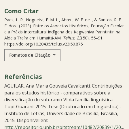
Como Citar
Paes, L. R., Nogueira, E. M. L., Abreu, W. F. de ., & Santos, R. F.
F. dos . (2023). Entre os Aspectos Históricos, Educação Escolar
e a Práxis Intercultural Indígena dos Kagwahiva Parintintin na
Aldeia Traíra em Humaitá-AM.
Tellus
,
23
(50), 55–91.
https://doi.org/10.20435/tellus.v23i50.875
Fomatos de Citação
Referências
AGUILAR, Ana Maria Gouveia Cavalcanti. Contribuições
para os estudos histórico - comparativos sobre a
diversificação do sub-ramo VI da família linguística
Tupí-Guaraní. 2015. Tese (Doutorado em Linguística) -
Instituto de Letras, Universidade de Brasília, Brasília,
2015. Disponível em:
http://repositorio.unb.br/bitstream/10482/20839/1/2015_AnaMariaGouveiaCAguilar.pdf