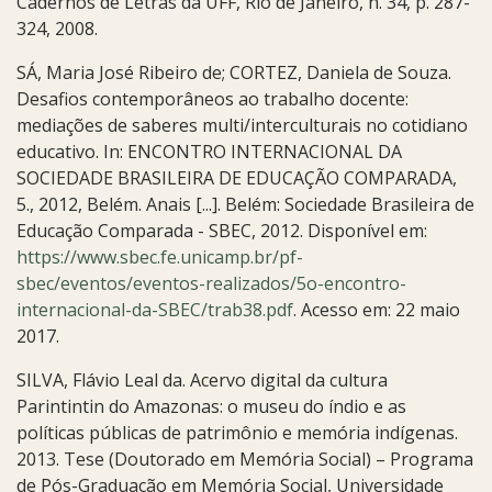
Cadernos de Letras da UFF, Rio de Janeiro, n. 34, p. 287-
324, 2008.
SÁ, Maria José Ribeiro de; CORTEZ, Daniela de Souza.
Desafios contemporâneos ao trabalho docente:
mediações de saberes multi/interculturais no cotidiano
educativo. In: ENCONTRO INTERNACIONAL DA
SOCIEDADE BRASILEIRA DE EDUCAÇÃO COMPARADA,
5., 2012, Belém. Anais [...]. Belém: Sociedade Brasileira de
Educação Comparada - SBEC, 2012. Disponível em:
https://www.sbec.fe.unicamp.br/pf-
sbec/eventos/eventos-realizados/5o-encontro-
internacional-da-SBEC/trab38.pdf
. Acesso em: 22 maio
2017.
SILVA, Flávio Leal da. Acervo digital da cultura
Parintintin do Amazonas: o museu do índio e as
políticas públicas de patrimônio e memória indígenas.
2013. Tese (Doutorado em Memória Social) – Programa
de Pós-Graduação em Memória Social, Universidade